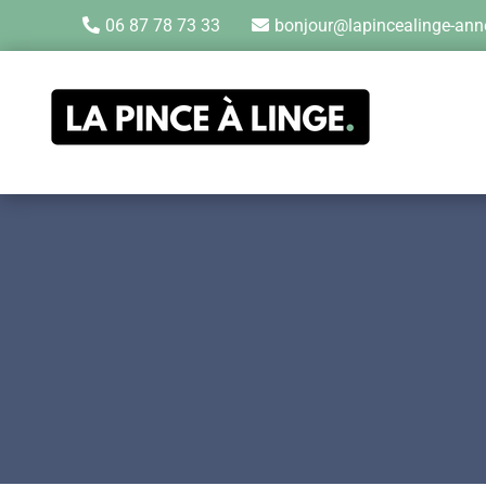
06 87 78 73 33
bonjour@lapincealinge-anne